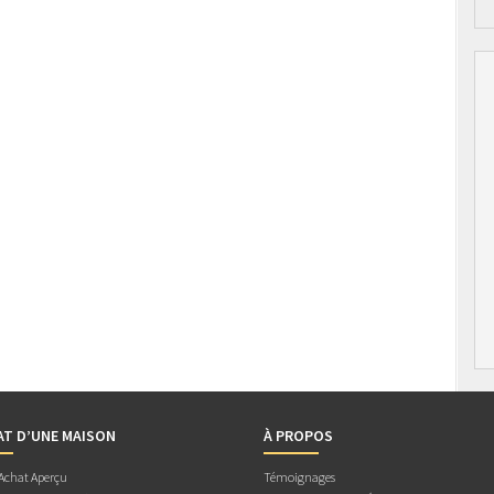
AT D’UNE MAISON
À PROPOS
 Achat Aperçu
Témoignages