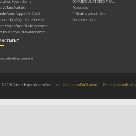
obation Hypothécaire
COMMERCIAL ET CRÉDIT-BAIL
e Vs Taux Variable
Ressources
dre Votre Rapport De Crédit
Prêteurs et associations
ner La Durée Qui Vous Convient
Contactez-nous
otre Hypothèque Plus Rapidement
ns Pour Travailleurs Autonomes
NANCEMENT
teurs de refinancement
© 2026 Centres Hypothécaires Dominion
Conditions d’utilisation
|
Politique de confidenti