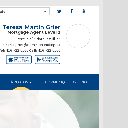
ais
Teresa Martin Grier
Mortgage Agent Level 2
Permis d’initiateur #Hillier
tmartingrier@dominionlending.ca
el:
416-722-6166
Cell:
416-722-6166
À PROPOS
COMMUNIQUER AVEC NOUS