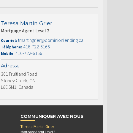
Teresa Martin Grier
Mortgage Agent Level 2
tmartingrier@dominionlending.ca
Courriel:
416-722-6166
Téléphone:
416-722-6166
Mobile:
Adresse
301 Fruitland Road
Stoney Creek, ON
L8E 5M1, Canada
COMMUNIQUER AVEC NOUS
Teresa Martin Grier
Mortgage Agent Level 2