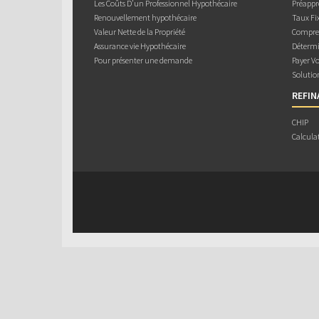
Les Coûts D’un Professionnel Hypothécaire
Préappr
Renouvellement hypothécaire
Taux Fix
Valeur Nette de la Propriété
Compren
Assurance vie Hypothécaire
Détermi
Pour présenter une demande
Payer V
Solutio
REFI
CHIP
Calcula