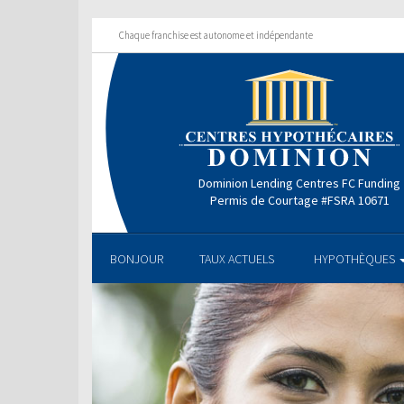
Chaque franchise est autonome et indépendante
Dominion Lending Centres FC Funding
Permis de Courtage #FSRA 10671
BONJOUR
TAUX ACTUELS
HYPOTHÈQUES