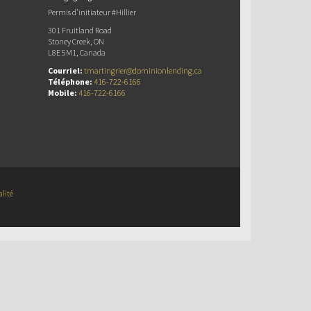
Permis d’initiateur #Hillier
301 Fruitland Road
Stoney Creek, ON
L8E 5M1, Canada
Courriel:
tmartingrier@dominionlending.ca
Téléphone:
416-722-6166
Mobile:
416-722-6166
alité