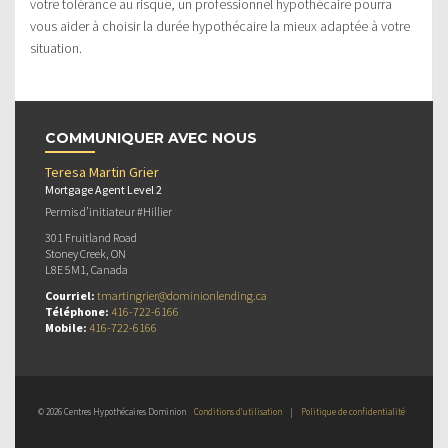
votre tolérance au risque, un professionnel hypothécaire pourra
vous aider à choisir la durée hypothécaire la mieux adaptée à votre
situation.
COMMUNIQUER AVEC NOUS
Teresa Martin Grier
Mortgage Agent Level 2
Permis d’initiateur #Hillier
301 Fruitland Road
Stoney Creek, ON
L8E 5M1, Canada
Courriel:
tmartingrier@dominionlending.ca
Téléphone:
416-722-6166
Mobile:
416-722-6166
© 2026 Centres Hypothécaires Dominion
Conditions d’utilisation
|
Politique de confidentialité